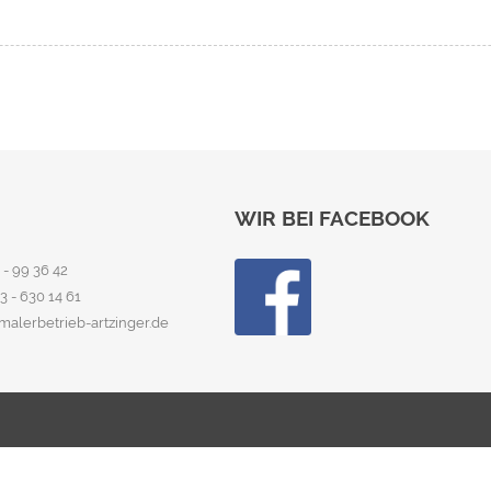
WIR BEI FACEBOOK
 - 99 36 42
23 - 630 14 61
t)malerbetrieb-artzinger.de