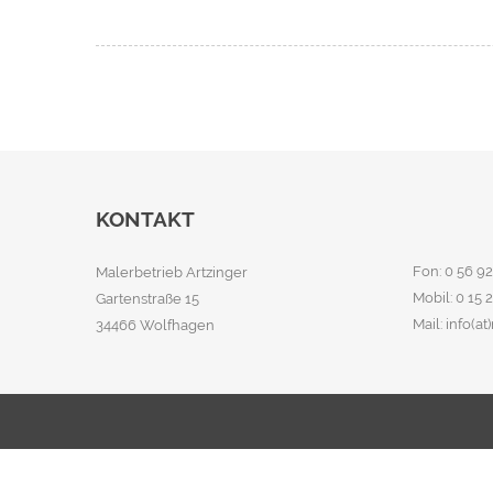
KONTAKT
Fon: 0 56 92
Malerbetrieb Artzinger
Mobil: 0 15 
Gartenstraße 15
Mail: info(a
34466 Wolfhagen